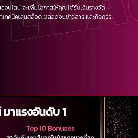
ออนไลน์ จะเพิ่มโอกาสให้คุณได้รับเงินรางวัล
าเทคนิคเล่นสล็อต ตลอดจนข่าวสาร และกิจกรร
์ มาแรงอันดับ 1
Top 10 Bonuses
10 อันดับเกมส์ยอดโบนัสแตกมากที่สุด