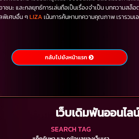
เอาชนะ และกลยุทธ์การเล่นถือเป็นเรื่องจำเป็น บทความสล็อต
ัลพิเศษอื่น ๆ
LIZA
เน้นการค้นหาบทความคุณภาพ เรารวมเอ
กลับไปยังหน้าแรก
เว็บเดิมพันออนไลน
SEARCH TAG
แท็กค้นหา และ ดูข้อมูลของเว็บเรา