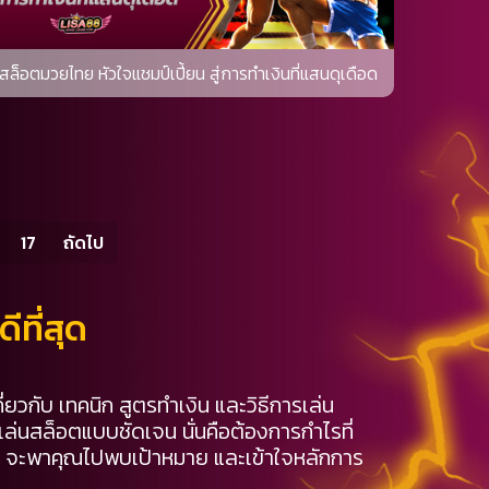
สล็อตมวยไทย หัวใจแชมป์เปี้ยน สู่การทำเงินที่แสนดุเดือด
17
ถัดไป
ที่สุด
ี่ยวกับ เทคนิก สูตรทำเงิน และ
วิธีการเล่น
ล่นสล็อตแบบชัดเจน นั่นคือต้องการกำไรที่
ละ จะพาคุณไปพบเป้าหมาย และเข้าใจหลักการ