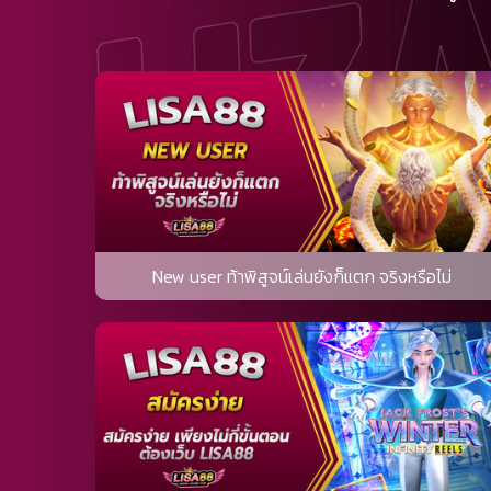
New user ท้าพิสูจน์เล่นยังก็แตก จริงหรือไม่