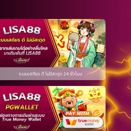
ระบบเสถียร ดี ไม่มีสะดุด 24 ชั่วโมง