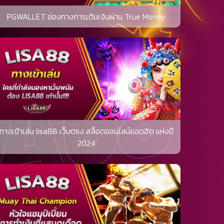
PGWALLET ช่องทางการเติมเงินผ่าน True Money
ทางเข้าเล่น lisa88 เว็บตรง สล็อตออนไลน์ยอดฮิต แห่งปี
2024