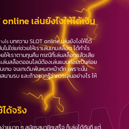
nline เล่นยังไงให้ได้เงิน
บทความ
SLOT online
เล่นยังไงให้ได้
่างไร
ันไม่ใช่แค่ช่วยให้เราเล่นเกมสล็อต ได้กำไร
่วยให้เราตามทุนคืน กรณีที่เล่นสล็อตแล้วเสีย
การเล่นสล็อตออนไลน์ต้องเล่นแบบค่อยเป็นค่อย
ับเกม จนเทเดิมพันหมดหน้าตัก เพราะนั่น
นสนามรบ และถ้าอยากรู้ว่าควรเล่นอย่างไร ให้
ได้จริง
่ายมาก ๆ สมัครสมาชิกเสร็จ ก็เล่นได้ทันที แต่