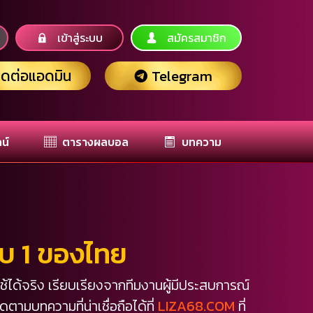
เข้าสู่ระบบ
สมัครสมาชิก
ิดต่อแอดมิน
Telegram
น์
ตารางผลบอล
บทความ
บ 1 ของไทย
้ได้จริง เรียบเรียงจากทีมงานผู้มีประสบการณ์
ตามบทความที่น่าเชื่อถือได้ที่
LIZA68.COM
ที่