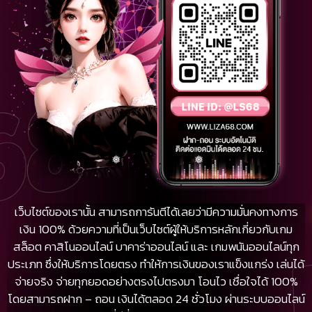
เว็บไซต์ของเรานั้น สามารถการันตีได้เลยว่ามีความมั่นคงทางการ
❅
❅
เงิน 100% ด้วยความที่เป็นเว็บไซต์ผู้ให้บริการหลักเกี่ยวกับเกม
สล็อต คาสิโนออนไลน์ บาคาร่าออนไลน์ และ เกมพนันออนไลน์ทุก
ประเภท ซึ่งให้บริการโดยตรง ทำให้การเงินของเราแข็งแกร่ง เล่นได้
จ่ายจริง จ่ายทุกยอดอย่างตรงไปตรงมา โอนไว เชื่อใจได้ 100%
โดยสามารถฝาก – ถอน เงินได้ตลอด 24 ชั่วโมง ผ่านระบบออนไลน์