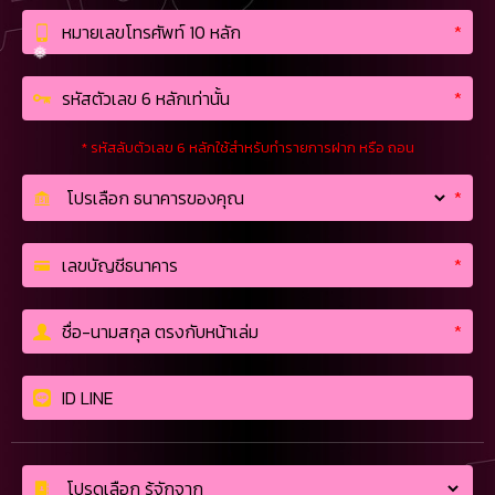
*
*
❅
* รหัสลับตัวเลข 6 หลักใช้สำหรับทำรายการฝาก หรือ ถอน
*
*
*