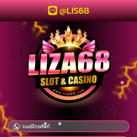
@LIS68
หน้าแรก
บัญชีเกมส์
ฝากเงิน
ถอนเงิน
ทดลองเล่น
ดูบอลออนไลน์
ตารางผลบอล
❅
บทความ