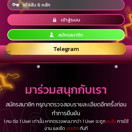
❅
❅
เข้าสู่ระบบ
สมัครสมาชิก
Telegram
มาร่วมสนุกกับเรา
❅
❅
สมัครสมาชิก กรุณาตรวจสอบรายละเอียดอีกครั้งก่อน
ทำการยืนยัน
1 คน ต่อ 1 User เท่านั้น หากตรวจพบมากว่า 1 User จะถูก
ระงับ
การใช้
งาน และยึด
เครดิต
ทันที