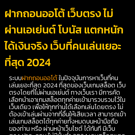
ฝากถอนออโต้ เว็บตรง ไม่
ผ่านเอเย่นต์ โบนัส แตกหนัก
ได้เงินจริง เว็บที่คนเล่นเยอะ
ที่สุด 2024
ระบบ
ฝากถอนออโต้
ในปัจจุบันการหาเว็บที่คน
เล่นเยอะที่สุด
202
4 ที่สุดของเว็บเกมสล็อต เว็บ
ตรงโดยที่ไม่ผ่านเอเย่นต์ ทางเว็บเรา มีการคัด
เลือกนำเอาเกมสล็อตทุกค่ายเข้ามารวบรวมไว้ใน
เว็บเดียว เพื่อให้ทุกท่านได้เลือกเล่นโดยตรง ไม่
ต้องเข้าเล่นผ่านจากที่อื่นให้เสียเวลา สามารถเข้า
เล่นเกมสล็อตได้ทุกค่ายทั้งหมดบนหน้ามือถือ
ของท่าน หรือ ผ่านหน้าเว็บไซต์ ได้ทันที มีเว็บ