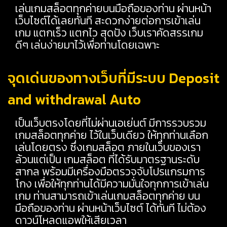
เล่นเกมสล็อตทุกค่ายบนมือถือของท่าน ผ่านหน้า
เว็บไซต์ได้เลยทันที สะดวกง่ายต่อการเข้าเล่น
เกม แตกเร็ว แตกไว สุดปัง เว็บเราคัดสรรเกม
ดีๆ เล่นง่ายมาไว้เพื่อท่านโดยเฉพาะ
จุดเด่นของทางเว็บที่มีระบบ Deposit
and withdrawal Auto
เป็นเว็บตรงโดยที่ไม่ผ่านเอเย่นต์ มีการรวบรวม
เกมสล็อตทุกค่าย ไว้ในเว็บเดียว ให้ทุกท่านเลือก
เล่นโดยตรง ซึ่งเกมสล็อต ภายในเว็บของเรา
ล้วนแต่เป็น เกมสล็อต ที่ได้รับมาตรฐานระดับ
สากล พร้อมมีเครื่องมือตรวจจับโปรแกรมการ
โกง เพื่อให้ทุกท่านได้มีความมั่นใจทุกการเข้าเล่น
เกม ท่านสามารถเข้าเล่นเกมสล็อตทุกค่าย บน
มือถือของท่าน ผ่านหน้าเว็บไซต์ ได้ทันที ไม่ต้อง
ดาวน์โหลดแอพให้เสียเวลา