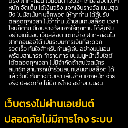
ตรง ฝาก-ถอน ไม่มีขั้นต่ำ
202
4 เกมสล็อตแตก
หนัก จัดเต็ม ได้เงินจริง แจกเงินรางวัล แบบสุด
ปัง โบนัสเน้นๆ แจ็คพอต ให้ทุกท่าน ได้ลุ้นรับ
ตลอดทุกเวลา ไม่ว่าท่าน เข้าเล่นเกมสล็อต เวลา
ไหนก็ตาม มีเงินรางวัลแจกให้ทุกท่าน ได้ลุ้นรับ
อย่างแน่นอน เว็บสล็อต แตกง่าย ฝาก-ถอนไว
ฝากถอนออโต้ เป็นระบบการเงินที่สะดวก
รวดเร็ว ทันใจสำหรับท่านผู้เล่น อย่างแน่นอน
พร้อมสามารถ ทำรายการ บนเมนูหน้าเว็บไซต์
ได้ตลอดทุกเวลา ไม่มีจำกัดถ้าสนใจสมัคร
สมาชิก สามารถเข้าร่วมสนุกเล่นเกมสล็อต ได้
แล้ววันนี้ กับทางเว็บเรา เล่นง่าย แจกหนัก จ่าย
จริง ปลอดภัย ไม่มีการโกง อย่างแน่นอน
เว็บตรงไม่ผ่านเอเย่นต์
ปลอดภัยไม่มีการโกง ระบบ