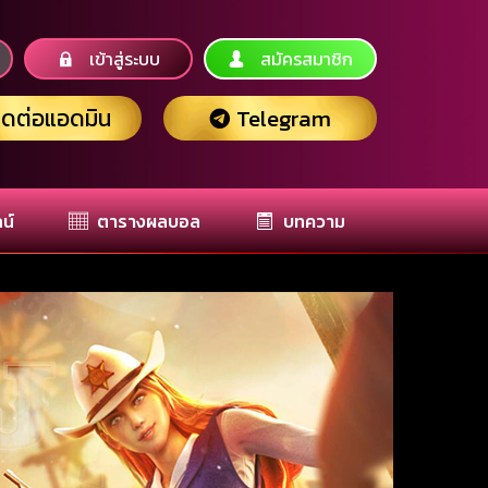
เข้าสู่ระบบ
สมัครสมาชิก
ิดต่อแอดมิน
Telegram
น์
ตารางผลบอล
บทความ