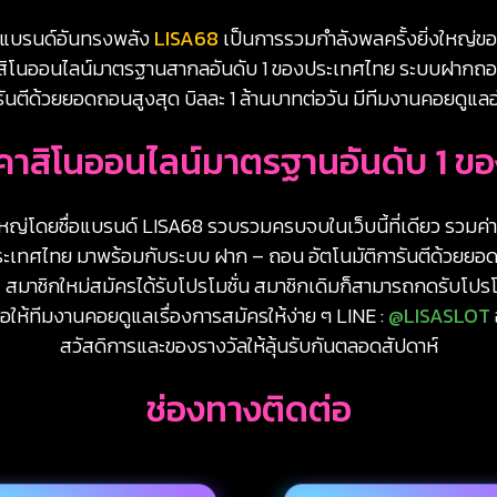
ใต้แบรนด์อันทรงพลัง
LISA68
เป็นการรวมกำลังพลครั้งยิ่งใหญ่ของ
็บคาสิโนออนไลน์มาตรฐานสากลอันดับ 1 ของประเทศไทย ระบบฝากถอนอั
ารันตีด้วยยอดถอนสูงสุด บิลละ 1 ล้านบาทต่อวัน มีทีมงานคอยดู
บคาสิโนออนไลน์มาตรฐานอันดับ 1 ข
หญ่โดยชื่อแบรนด์ LISA68 รวบรวมครบจบในเว็บนี้ที่เดียว รวมค่า
ะเทศไทย มาพร้อมกับระบบ ฝาก – ถอน อัตโนมัติการันตีด้วยยอดถอ
ผัส สมาชิกใหม่สมัครได้รับโปรโมชั่น สมาชิกเดิมก็สามารถกดรับโ
รือให้ทีมงานคอยดูแลเรื่องการสมัครให้ง่าย ๆ LINE :
@LISASLOT
สวัสดิการและของรางวัลให้ลุ้นรับกันตลอดสัปดาห์
ช่องทางติดต่อ