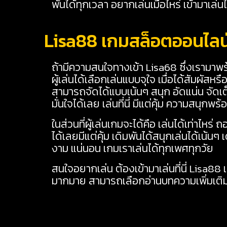
พันได้ทุกเวลา อยากเล่นเมื่อไหร่ เข้ามาเล่น
Lisa88 เกมสล็อตออนไลน์
ถ้ามีความสนใจทางเข้า
Lisa68
ซึ่งเรามาพ
ผู้เล่นได้เลือกเล่นแบบจุใจ
เมื่อได้สัมผัสหร
สามารถจัดได้แบบเน้นๆ สนุก อัดแน่น จัดเต
มั่นใจได้เลย เล่นที่นี่ มีแต่คุ้ม ความสนุกพ
ในส่วนที่ผู้เล่นเกมจะได้คือ เล่นได้เท่าไหร
ได้เลยมีแต่คุ้ม เดิมพันได้สนุกเล่นได้เน้นๆ 
งาม แน่นอน เกมเราเล่นได้ทุกเพศทุกวัย
สนใจอยากเล่น ต้องเข้ามาเล่นที่นี่
Lisa88
มากมาย สามารถเลือกอ่านบทความเพิ่มเติม