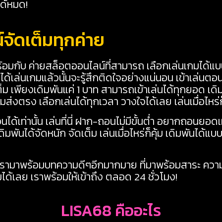
ได้หมด!
จัดเต็มทุกค่าย
ร้อมกับ ค่ายสล็อตออนไลน์ที่สามารถ เลือกเล่นเกมได้แบ
ือได้เล่นเกมแล้วนั้นจะรู้สึกติดใจอย่างแน่นอน เข้าเล่นต
็ม เพียงเดิมพันแค่
1
บาท สามารถเข้าเล่นได้ทุกยอด เดิมพ
ร้อมส่งตรง เลือกเล่นได้ทุกเวลา วางใจได้เลย เล่นเมื่อไหร่
่ ถอนได้เท่านั้น เล่นที่นี่ ฝาก-ถอนไม่มีขั้นต่ำ อยากถอนย
เดิมพันได้จัดหนัก จัดเต็ม เล่นเมื่อไหร่ก็คุ้ม เดิมพันได
เรามาพร้อมบทความดีๆอีกมากมาย ที่มาพร้อมสาระ ความร
ได้เลย เราพร้อมให้เข้าถึง ตลอด
24
ชั่วโมง!
LISA68 คืออะไร