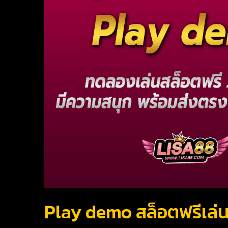
Play demo สล็อตฟรีเล่นไ