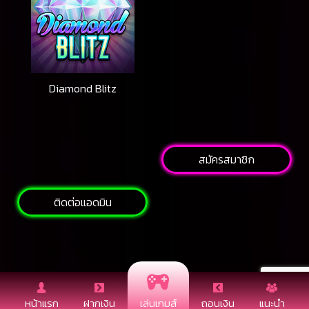
Diamond Blitz
สมัครสมาชิก
ติดต่อแอดมิน
หน้าแรก
ฝากเงิน
ถอนเงิน
แนะนำ
เล่นเกมส์