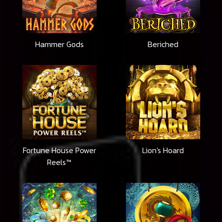
Hammer Gods
Beriched
Fortune House Power
Lion's Hoard
Reels™