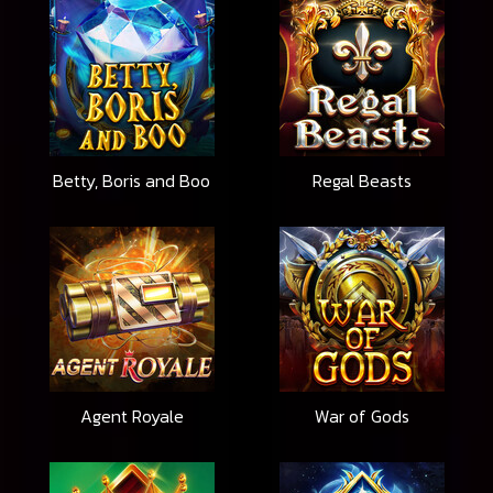
Betty, Boris and Boo
Regal Beasts
Agent Royale
War of Gods