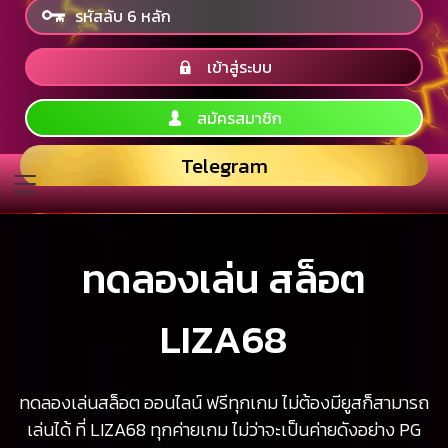
เข้าสู่ระบบ
สมัครสมาชิก
Telegram
ทดลองเล่น สล็อต
LIZA68
ทดลองเล่นสล็อต ออนไลน์ ฟรีทุกเกม ไม่ต้องมียูสก็สามารถ
เล่นได้ ที่ LIZA68 ทุกค่ายเกม ไม่ว่าจะเป็นค่ายดังอย่าง PG