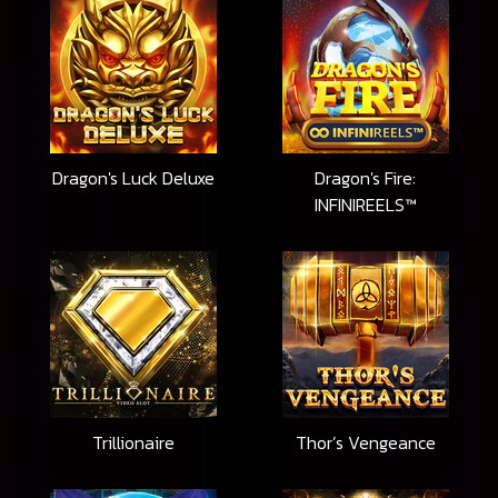
Dragon's Luck Deluxe
Dragon's Fire:
INFINIREELS™
Trillionaire
Thor’s Vengeance