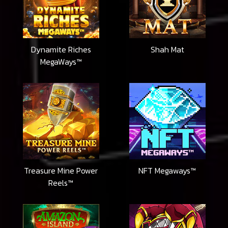
Dynamite Riches
Shah Mat
MegaWays™
Treasure Mine Power
NFT Megaways™
Reels™