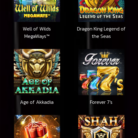
Well of Wilds
Dragon King Legend of
MegaWays™
the Seas
Age of Akkadia
Forever 7's