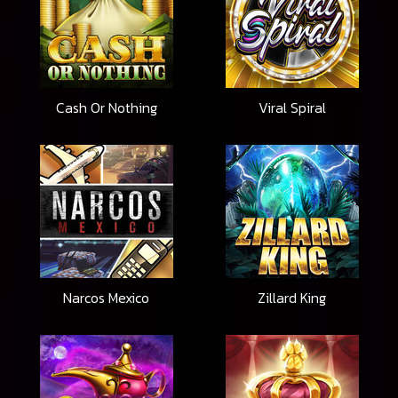
Cash Or Nothing
Viral Spiral
Narcos Mexico
Zillard King